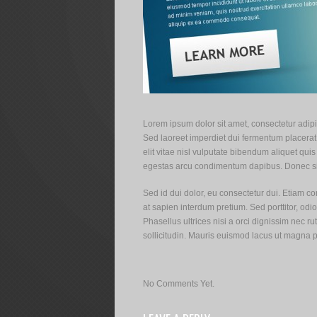
Lorem ipsum dolor sit amet, consectetur adipi
Sed laoreet imperdiet dui fermentum placerat.
elit vitae nisl vulputate bibendum aliquet quis
egestas arcu condimentum dapibus. Donec sit
Sed id dui dolor, eu consectetur dui. Etiam c
at sapien interdum pretium. Sed porttitor, odio
Phasellus ultrices nisi a orci dignissim nec r
sollicitudin. Mauris euismod lacus ut magna 
No Comments Yet.