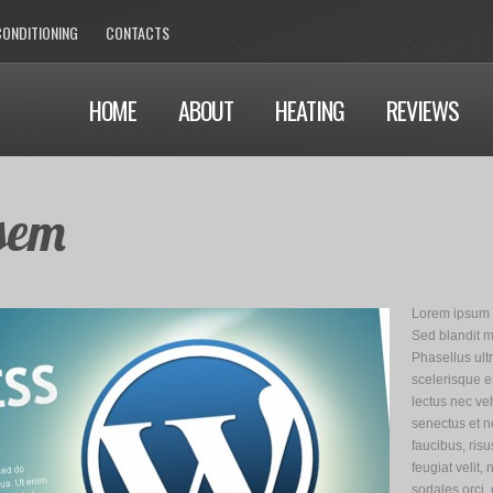
CONDITIONING
CONTACTS
HOME
ABOUT
HEATING
REVIEWS
sem
Lorem ipsum d
Sed blandit m
Phasellus ult
scelerisque er
lectus nec ve
senectus et n
faucibus, ris
feugiat velit, 
sodales orci,