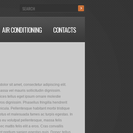
AIR CONDITIONING
CONTACTS
olor sit amet, consectetur adipiscing elit.
assa vel mauris sollicitudin dignissim.
rices tellus eget ipsum ornare molestie
os dignissim. Phasellus fringilla hendrerit
hicula. Pellentesque habitant morbi tristique
etus et malesuada fames ac turpis egestas. In
us eu volutpat pellentesque, massa felis
nec mattis felis elit a eros. Cras convallis
 et pretium sapien egestas quis. Donec tellus