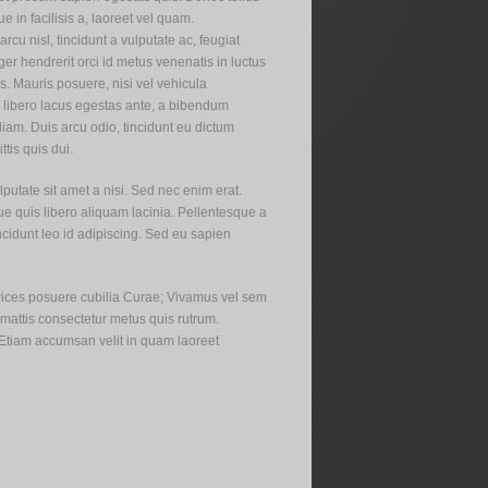
ue in facilisis a, laoreet vel quam.
cu nisl, tincidunt a vulputate ac, feugiat
eger hendrerit orci id metus venenatis in luctus
is. Mauris posuere, nisi vel vehicula
 libero lacus egestas ante, a bibendum
diam. Duis arcu odio, tincidunt eu dictum
ttis quis dui.
utate sit amet a nisi. Sed nec enim erat.
ue quis libero aliquam lacinia. Pellentesque a
tincidunt leo id adipiscing. Sed eu sapien
ltrices posuere cubilia Curae; Vivamus vel sem
d mattis consectetur metus quis rutrum.
e. Etiam accumsan velit in quam laoreet