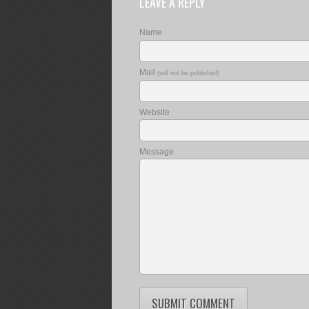
LEAVE A REPLY
Name
Mail
(will not be published)
Website
Message