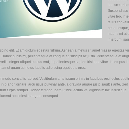
leo, scelerisq
Suspendisse ar
vitae leo. Int
tellus convall
pellentesque,
mauris mi ut 
interdum, sagi
scing elit. Etiam dictum egestas rutrum. Aenean a metus sit amet massa egestas vulp
 Donec purus mi, pellentesque et congue at, suscipit ac justo. Pellentesque et aug
 velit. Integer aliquet cursus erat, in pellentesque sapien tristique vitae. In tempus 
 amet quam ut metus iaculis adipiscing eget quis eros.
ommodo convallis laoreet. Vestibulum ante ipsum primis in faucibus orci luctus et u
 in blandit ornare, arcu risus pulvinar ante, a gravida augue justo sagittis ante. Se
utrum turpis semper. Donec tempor libero ut nisl lacinia vel dignissim lacus tristiqu
placerat ac molestie augue consequat.